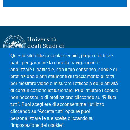
Questo sito utilizza cookie tecnici, propri e di terze
parti, per garantire la corretta navigazione e
Università degli Studi di Messina
analizzare il traffico e, con il tuo consenso, cookie di
Piazza Pugliatti, 1 - 98122 Messina
profilazione e altri strumenti di tracciamento di terzi
Cod. Fiscale 80004070837
per mostrare video e misurare l'efficacia delle attività
P.IVA 00724160833
di comunicazione istituzionale. Puoi rifiutare i cookie
Centralino: 090 676 1
non necessari e di profilazione cliccando su “Rifiuta
tutti”. Puoi scegliere di acconsentirne l’utilizzo
MENÙ SOCIAL
cliccando su “Accetta tutti” oppure puoi
personalizzare le tue scelte cliccando su
“Impostazione dei cookie”.
MENÙ FOOTER 1
Accessibility statement