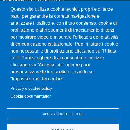
Questo sito utilizza cookie tecnici, propri e di terze
parti, per garantire la corretta navigazione e
Università degli Studi di Messina
analizzare il traffico e, con il tuo consenso, cookie di
Piazza Pugliatti, 1 - 98122 Messina
profilazione e altri strumenti di tracciamento di terzi
Cod. Fiscale 80004070837
per mostrare video e misurare l'efficacia delle attività
P.IVA 00724160833
di comunicazione istituzionale. Puoi rifiutare i cookie
Centralino: 090 676 1
non necessari e di profilazione cliccando su “Rifiuta
tutti”. Puoi scegliere di acconsentirne l’utilizzo
MENÙ SOCIAL
cliccando su “Accetta tutti” oppure puoi
personalizzare le tue scelte cliccando su
“Impostazione dei cookie”.
MENÙ FOOTER 1
Accessibility statement
Privacy e cookie policy
Privacy and cookie policy
Cookie documentation
Change your mind on cookies
Sitemap
IMPOSTAZIONE DEI COOKIE
MENÙ FOOTER 2
Transparent administration