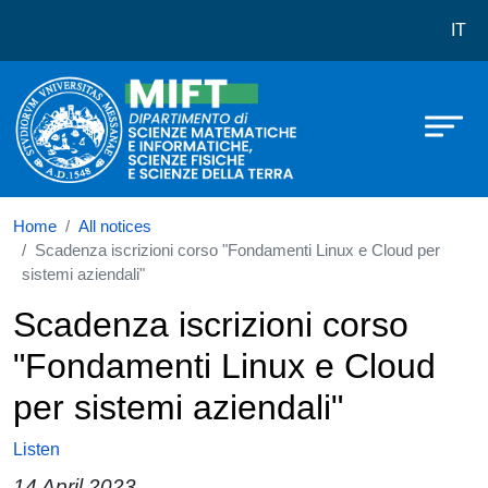
Dipartimento di Scienze Matematich
Skip to main content
IT
Home
All notices
Scadenza iscrizioni corso "Fondamenti Linux e Cloud per
sistemi aziendali"
Scadenza iscrizioni corso
"Fondamenti Linux e Cloud
per sistemi aziendali"
Listen
14 April 2023