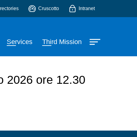
e, Scienze Fisiche e Scie
o
rectories
Cruscotto
Intranet
Services
Third Mission
io 2026 ore 12.30