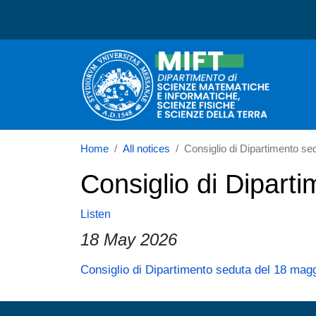
Dipartimento di Scienze 
Home
All notices
Consiglio di Dipartimento se
Consiglio di Dipart
Listen
18 May 2026
Paragrafo
Consiglio di Dipartimento seduta del 18 mag