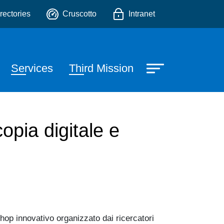
e, Scienze Fisiche e Scie
o
rectories
Cruscotto
Intranet
Services
Third Mission
opia digitale e
hop innovativo organizzato dai ricercatori