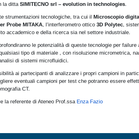
 la ditta
SIMITECNO srl – evolution in technologies
.
e strumentazioni tecnologiche, tra cui il
Microscopio digita
ser Probe MITAKA
, l’interferometro ottico
3D Polytec
, siste
bito accademico e della ricerca sia nel settore industriale.
pprofondiranno le potenzialità di queste tecnologie per failure
qualsiasi tipo di materiale , con risoluzione micrometrica, n
nalisi di sistemi microfluidici.
ibilità ai partecipanti di analizzare i propri campioni in par
liere eventuali campioni per test che potranno essere effet
omografia CT.
re la referente di Ateneo Prof.ssa
Enza Fazio