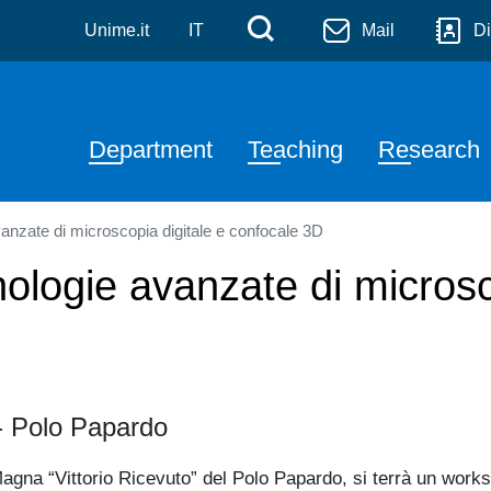
Matematiche e Informatich
Skip to main content
Menù di servizi
Cerca
Unime.it
IT
Mail
Di
Navigazione principale
Department
Teaching
Research
anzate di microscopia digitale e confocale 3D
ologie avanzate di microsc
 - Polo Papardo
Magna “Vittorio Ricevuto” del Polo Papardo, si terrà un works