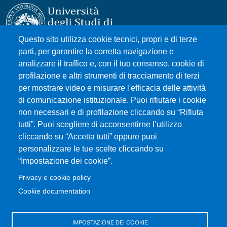
Questo sito utilizza cookie tecnici, propri e di terze
parti, per garantire la corretta navigazione e
Università degli Studi di Messina
analizzare il traffico e, con il tuo consenso, cookie di
Piazza Pugliatti, 1 - 98122 Messina
profilazione e altri strumenti di tracciamento di terzi
Cod. Fiscale 80004070837
per mostrare video e misurare l'efficacia delle attività
P.IVA 00724160833
di comunicazione istituzionale. Puoi rifiutare i cookie
Centralino: 090 676 1
non necessari e di profilazione cliccando su “Rifiuta
tutti”. Puoi scegliere di acconsentirne l’utilizzo
MENÙ SOCIAL
cliccando su “Accetta tutti” oppure puoi
personalizzare le tue scelte cliccando su
“Impostazione dei cookie”.
MENÙ FOOTER 1
Accessibility statement
Privacy e cookie policy
Privacy and cookie policy
Cookie documentation
Change your mind on cookies
Sitemap
IMPOSTAZIONE DEI COOKIE