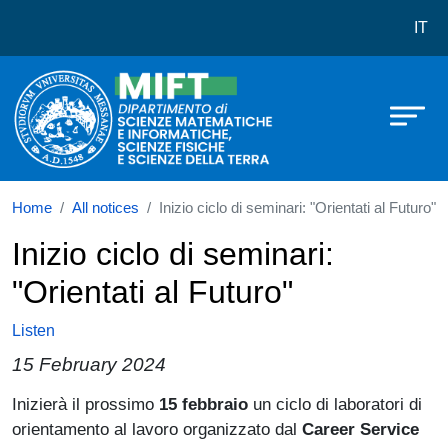
Dipartimento di Scienze Matematich
Skip to main content
IT
Home
All notices
Inizio ciclo di seminari: "Orientati al Futuro"
Inizio ciclo di seminari:
"Orientati al Futuro"
Listen
15 February 2024
Paragrafo
Inizierà il prossimo
15 febbraio
un ciclo di laboratori di
orientamento al lavoro organizzato dal
Career Service