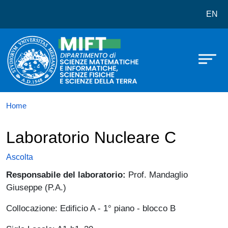
Dipartimento di Scienze Matematich
Salta al contenuto principale
EN
Home
Laboratorio Nucleare C
Ascolta
Responsabile del laboratorio:
Prof. Mandaglio
Giuseppe (P.A.)
Collocazione: Edificio A - 1° piano - blocco B