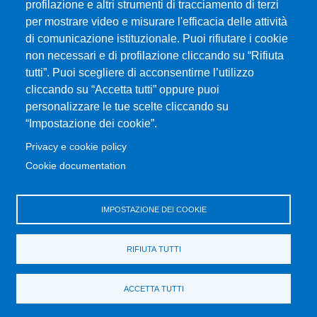
Piazza Pugliatti, 1 - 98122 Messina
profilazione e altri strumenti di tracciamento di terzi
Cod. Fiscale 80004070837
per mostrare video e misurare l'efficacia delle attività
P.IVA 00724160833
di comunicazione istituzionale. Puoi rifiutare i cookie
Centralino: 090 676 1
non necessari e di profilazione cliccando su “Rifiuta
tutti”. Puoi scegliere di acconsentirne l’utilizzo
MENÙ SOCIAL
cliccando su “Accetta tutti” oppure puoi
personalizzare le tue scelte cliccando su
“Impostazione dei cookie”.
MENÙ FOOTER 1
Accessibilità
Privacy e cookie policy
Privacy e cookie policy
Cookie documentation
Cambia idea sui cookie
Mappa del sito
IMPOSTAZIONE DEI COOKIE
MENÙ FOOTER 2
Amministrazione trasparente
RIFIUTA TUTTI
Bandi e concorsi
Vecchio Portale MIFT
ACCETTA TUTTI