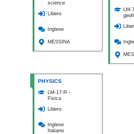
science
LM-7
Libero
geof
Libe
Inglese
Ingl
MESSINA
MES
PHYSICS
LM-17-R -
Fisica
Libero
Inglese
Italiano