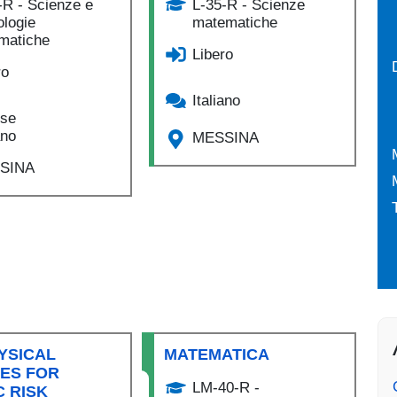
-R - Scienze e
L-35-R - Scienze
ologie
matematiche
rmatiche
Libero
ro
Italiano
ese
ano
MESSINA
SINA
YSICAL
MATEMATICA
ES FOR
LM-40-R -
C RISK