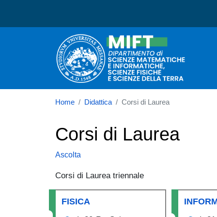
Dipartimento di Scienze 
Home
Didattica
Corsi di Laurea
Corsi di Laurea
Ascolta
Corsi di Laurea triennale
FISICA
INFOR