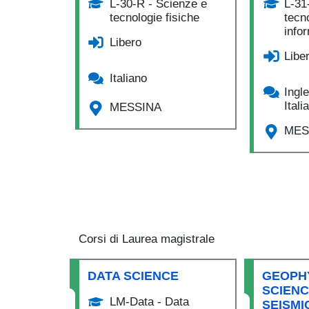
L-30-R - Scienze e
L-31
tecnologie fisiche
tecn
info
Libero
Libe
Italiano
Ingl
Itali
MESSINA
MES
Corsi di Laurea magistrale
DATA SCIENCE
GEOPH
SCIENC
LM-Data - Data
SEISMI