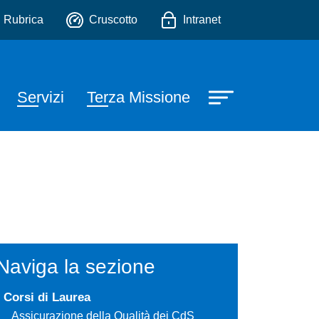
e, Scienze Fisiche e Scie
io
Rubrica
Cruscotto
Intranet
Servizi
Terza Missione
Naviga la sezione
Corsi di Laurea
Assicurazione della Qualità dei CdS