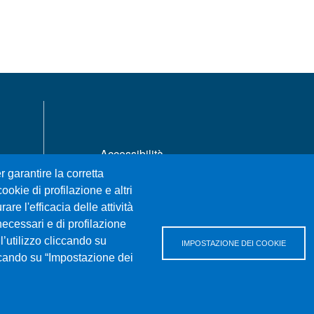
MENÙ FOOTER 1
Accessibilità
Privacy e cookie policy
r garantire la corretta
Cambia idea sui cookie
ookie di profilazione e altri
re l'efficacia delle attività
Mappa del sito
necessari e di profilazione
l’utilizzo cliccando su
IMPOSTAZIONE DEI COOKIE
iccando su “Impostazione dei