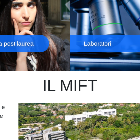
a post laurea
Laboratori
IL MIFT
Immagine
 e
ze