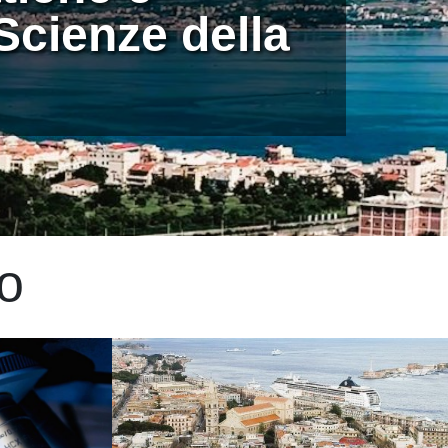
Scienze della
to
Immagine