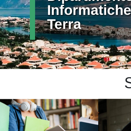
Informatiche
Terra
S
Immagine
Immagine