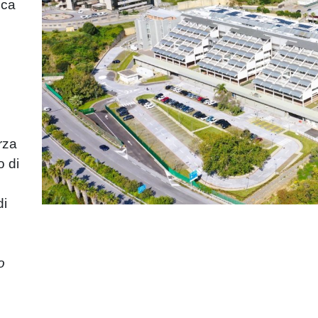
ica
rza
o di
di
o