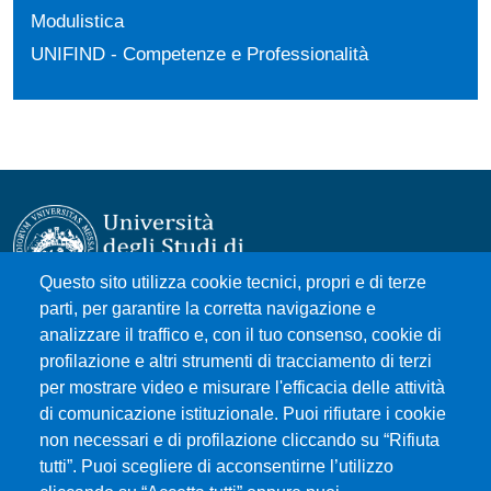
Modulistica
UNIFIND - Competenze e Professionalità
Questo sito utilizza cookie tecnici, propri e di terze
parti, per garantire la corretta navigazione e
Università degli Studi di Messina
analizzare il traffico e, con il tuo consenso, cookie di
Piazza Pugliatti, 1 - 98122 Messina
profilazione e altri strumenti di tracciamento di terzi
Cod. Fiscale 80004070837
per mostrare video e misurare l'efficacia delle attività
P.IVA 00724160833
di comunicazione istituzionale. Puoi rifiutare i cookie
Centralino: 090 676 1
non necessari e di profilazione cliccando su “Rifiuta
tutti”. Puoi scegliere di acconsentirne l’utilizzo
MENÙ SOCIAL