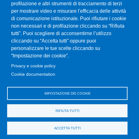
Piazza Pugliatti, 1 - 98122 Messina
profilazione e altri strumenti di tracciamento di terzi
Cod. Fiscale 80004070837
per mostrare video e misurare l'efficacia delle attività
P.IVA 00724160833
di comunicazione istituzionale. Puoi rifiutare i cookie
Centralino: 090 676 1
non necessari e di profilazione cliccando su “Rifiuta
tutti”. Puoi scegliere di acconsentirne l’utilizzo
MENÙ SOCIAL
cliccando su “Accetta tutti” oppure puoi
personalizzare le tue scelte cliccando su
“Impostazione dei cookie”.
MENÙ FOOTER 1
Accessibilità
Privacy e cookie policy
Privacy e cookie policy
Cookie documentation
Cambia idea sui cookie
Mappa del sito
IMPOSTAZIONE DEI COOKIE
MENÙ FOOTER 2
Amministrazione trasparente
RIFIUTA TUTTI
Bandi e concorsi
Vecchio Portale MIFT
ACCETTA TUTTI