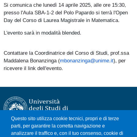
Paragrafo
Si comunica che lunedì 14 aprile 2025, alle ore 15:30,
presso l'Aula SBA-1-2 del Polo Papardo si terrà l'Open
Day del Corso di Laurea Magistrale in Matematica.
L'evento sarà in modalità blended.
Contattare la Coordinatrice del Corso di Studi, prof.ssa
Maddalena Bonanzinga (
mbonanzinga@unime.it
), per
ricevere il link dell'evento.
Questo sito utilizza cookie tecnici, propri e di terze
parti, per garantire la corretta navigazione e
Università degli Studi di Messina
analizzare il traffico e, con il tuo consenso, cookie di