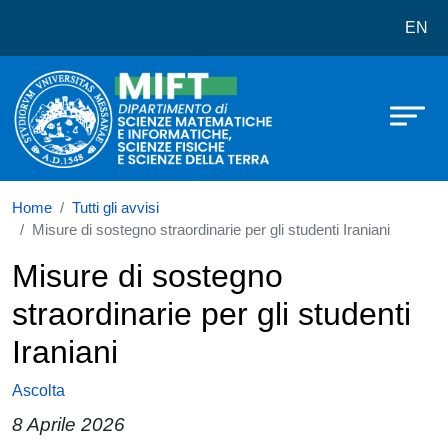
Dipartimento di Scienze Matematich
Salta al contenuto principale
EN
Home
Tutti gli avvisi
Misure di sostegno straordinarie per gli studenti Iraniani
Misure di sostegno
straordinarie per gli studenti
Iraniani
Ascolta
8 Aprile 2026