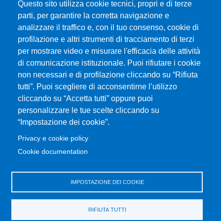
Questo sito utilizza cookie tecnici, propri e di terze
parti, per garantire la corretta navigazione e
Università degli Studi di Messina
analizzare il traffico e, con il tuo consenso, cookie di
Piazza Pugliatti, 1 - 98122 Messina
profilazione e altri strumenti di tracciamento di terzi
Cod. Fiscale 80004070837
per mostrare video e misurare l'efficacia delle attività
P.IVA 00724160833
di comunicazione istituzionale. Puoi rifiutare i cookie
Centralino: 090 676 1
non necessari e di profilazione cliccando su “Rifiuta
tutti”. Puoi scegliere di acconsentirne l’utilizzo
MENÙ SOCIAL
cliccando su “Accetta tutti” oppure puoi
personalizzare le tue scelte cliccando su
“Impostazione dei cookie”.
MENÙ FOOTER 1
Accessibilità
Privacy e cookie policy
Privacy e cookie policy
Cookie documentation
Cambia idea sui cookie
Mappa del sito
IMPOSTAZIONE DEI COOKIE
MENÙ FOOTER 2
Amministrazione trasparente
RIFIUTA TUTTI
Bandi e concorsi