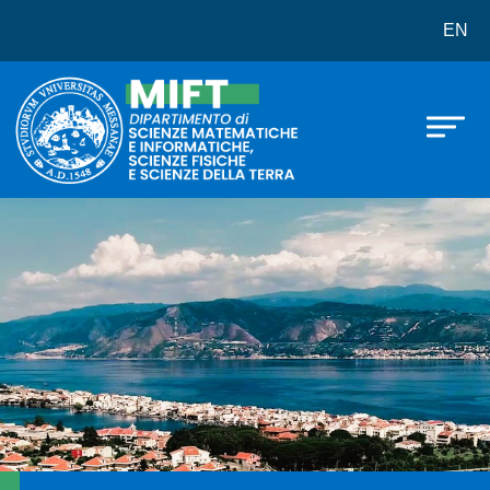
Dipartimento di Scienze Matematich
Salta al contenuto principale
EN
Immagine