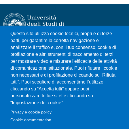
Questo sito utilizza cookie tecnici, propri e di terze
parti, per garantire la corretta navigazione e
Università degli Studi di Messina
analizzare il traffico e, con il tuo consenso, cookie di
Piazza Pugliatti, 1 - 98122 Messina
profilazione e altri strumenti di tracciamento di terzi
Cod. Fiscale 80004070837
per mostrare video e misurare l'efficacia delle attività
P.IVA 00724160833
di comunicazione istituzionale. Puoi rifiutare i cookie
Centralino: 090 676 1
non necessari e di profilazione cliccando su “Rifiuta
tutti”. Puoi scegliere di acconsentirne l’utilizzo
MENÙ SOCIAL
cliccando su “Accetta tutti” oppure puoi
personalizzare le tue scelte cliccando su
“Impostazione dei cookie”.
MENÙ FOOTER 1
Accessibilità
Privacy e cookie policy
Privacy e cookie policy
Cookie documentation
Cambia idea sui cookie